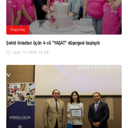
Reportaj
Şəhid övladları üçün 4-cü "YAŞAT" düşərgəsi başlayıb
İyun 17,2025 15:59