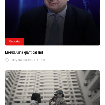
Reportaj
Məsud Aşina qrant qazandı
Oktyabr 03,2024 18:20