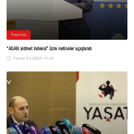
Reportaj
“ASAN xidmət indeksi” üzrə nəticələr açıqlanıb
Fevral 24,2025 17:41