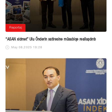
Reportaj
“ASAN xidmət” Ulu Öndərin xatirəsinə müsabiqə reallaşdırıb
May 08,2025 19:28