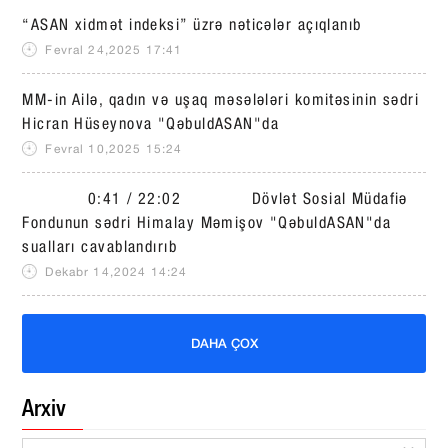
“ASAN xidmət indeksi” üzrə nəticələr açıqlanıb
Fevral 24,2025 17:41
MM-in Ailə, qadın və uşaq məsələləri komitəsinin sədri
Hicran Hüseynova "QəbuldASAN"da
Fevral 10,2025 15:24
0:41 / 22:02 Dövlət Sosial Müdafiə
Fondunun sədri Himalay Məmişov "QəbuldASAN"da
sualları cavablandırıb
Dekabr 14,2024 14:24
DAHA ÇOX
Arxiv