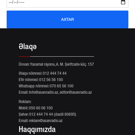
AXTAR
Əlaqə
Ünvan: Yasamal rayonu, A. M. Şərifzadə küç. 157
Əlaqə nömrəsi: 012 444 74 44
Efir nömrəsi: 012 56 56 100
Whatsapp nömrəsi: 070 65 56 100
Email:
info@asanradio.az
,
editor@asanradio.az
Reklam:
Mobil: 050 60 06 100
Şəhər: 012 444 74 44 (daxili 80695)
Email:
reklam@asanradio.az
Haqqımızda