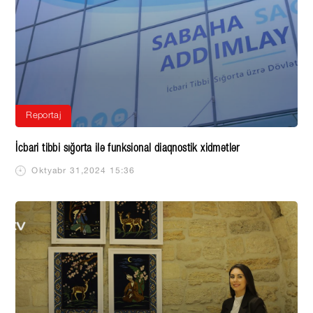
Reportaj
İcbari tibbi sığorta ilə funksional diaqnostik xidmətlər
Oktyabr 31,2024 15:36