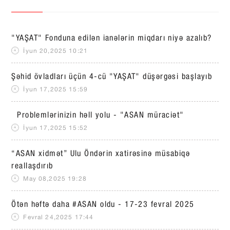
"YAŞAT" Fonduna edilən ianələrin miqdarı niyə azalıb?
İyun 20,2025 10:21
Şəhid övladları üçün 4-cü "YAŞAT" düşərgəsi başlayıb
İyun 17,2025 15:59
Problemlərinizin həll yolu - "ASAN müraciət"
İyun 17,2025 15:52
“ASAN xidmət” Ulu Öndərin xatirəsinə müsabiqə
reallaşdırıb
May 08,2025 19:28
Ötən həftə daha #ASAN oldu - 17-23 fevral 2025
Fevral 24,2025 17:44