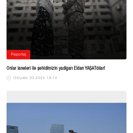
Reportaj
Onlar ianələri ilə şəhidimizin yadigarı Eldarı YAŞATdılar!
Oktyabr 03,2024 18:14