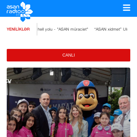
YENİLİKLƏR
n həll yolu - "ASAN müraciət"
“ASAN xidmət” Ulu Öndərin xatirəsinə müsa
CANLI