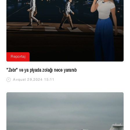
Reportaj
"Zebr" və ya piyada zolağı necə yaranıb
Avqust 29,2024 15:11