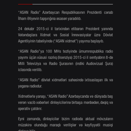
“ASAN Radio” Azərbaycan Respublikasının Prezidenti cənab
İlham Əliyevin tapşırığına əsasən yaradılıb.
24 dekabr 2015-ci il tarixindən etibarən Prezident yanında
Vətəndaşlara Xidmət və Sosial İnnovasiyalar üzrə Dövlət
Agentliyinin tabeliyində (“ASAN xidmət”) yayıma başlayıb.
“ASAN Radio”ya 100 MHs tezliyində ümumrespublika radio
yayımı üçün xüsusi razılıq (lisenziya) 2015-ci il sentyabrın 8-də
Milli Televiziya və Radio Şurasının (indiki Audiovizual Şura)
iclasında verilib.
“ASAN Radio” dövlət xidmətləri sahəsində ixtisaslaşan ilk və
yeganə radiodur.
Xidmətlərlə yanaşı, “ASAN Radio” Azərbaycanda və dünyada baş
verən vacib xəbərləri dinləyicilərinə birbaşa mənbədən, dəqiq və
operativ çatdırır.
Eyni zamanda, dinləyicilər bizim radioda aktual mövzuların
müzakirə olunduğu maraqlı verilişlər və keyfiyyətli musiqi
dinləyə bilir.