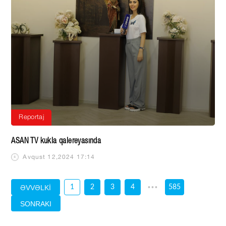
Reportaj
ASAN TV kukla qalereyasında
Avqust 12,2024 17:14
•••
ƏVVƏLKİ
1
2
3
4
585
SONRAKI