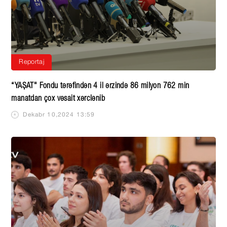
Reportaj
“YAŞAT" Fondu tərəfindən 4 il ərzində 86 milyon 762 min
manatdan çox vəsait xərclənib
Dekabr 10,2024 13:59