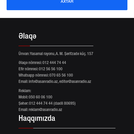
AXTAR
Əlaqə
Ünvan: Yasamal rayonu, A. M. Şərifzadə küç. 157
Əlaqə nömrəsi: 012 444 74 44
Efir nömrəsi: 012 56 56 100
Whatsapp nömrəsi: 070 65 56 100
Email:
info@asanradio.az
,
editor@asanradio.az
Reklam:
Mobil: 050 60 06 100
Şəhər: 012 444 74 44 (daxili 80695)
Email:
reklam@asanradio.az
Haqqımızda