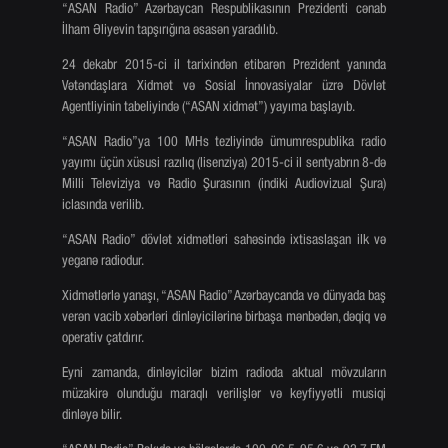
“ASAN Radio” Azərbaycan Respublikasının Prezidenti cənab
İlham Əliyevin tapşırığına əsasən yaradılıb.
24 dekabr 2015-ci il tarixindən etibarən Prezident yanında
Vətəndaşlara Xidmət və Sosial İnnovasiyalar üzrə Dövlət
Agentliyinin tabeliyində (“ASAN xidmət”) yayıma başlayıb.
“ASAN Radio”ya 100 MHs tezliyində ümumrespublika radio
yayımı üçün xüsusi razılıq (lisenziya) 2015-ci il sentyabrın 8-də
Milli Televiziya və Radio Şurasının (indiki Audiovizual Şura)
iclasında verilib.
“ASAN Radio” dövlət xidmətləri sahəsində ixtisaslaşan ilk və
yeganə radiodur.
Xidmətlərlə yanaşı, “ASAN Radio” Azərbaycanda və dünyada baş
verən vacib xəbərləri dinləyicilərinə birbaşa mənbədən, dəqiq və
operativ çatdırır.
Eyni zamanda, dinləyicilər bizim radioda aktual mövzuların
müzakirə olunduğu maraqlı verilişlər və keyfiyyətli musiqi
dinləyə bilir.