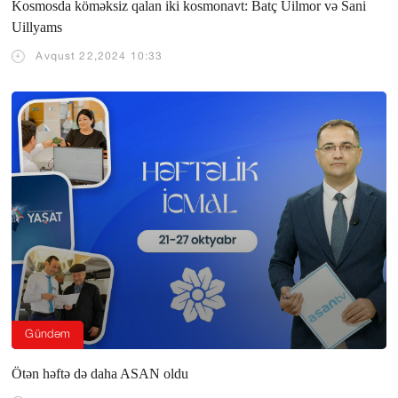
Kosmosda köməksiz qalan iki kosmonavt: Batç Uilmor və Sani
Uillyams
Avqust 22,2024 10:33
Gündəm
Ötən həftə də daha ASAN oldu