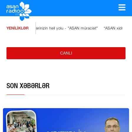
YENİLİKLƏR
Problemlərinizin həll yolu - "ASAN müraciət"
“ASAN xidmət” Ulu Öndəri
CANLI
SON XƏBƏRLƏR