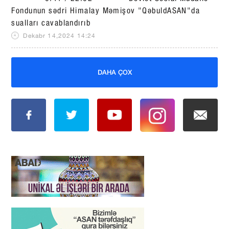
Fondunun sədri Himalay Məmişov "QəbuldASAN"da
sualları cavablandırıb
Dekabr 14,2024 14:24
DAHA ÇOX