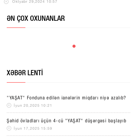
Oktyabr 29,2024 10:57
ƏN ÇOX OXUNANLAR
XƏBƏR LENTİ
"YAŞAT" Fonduna edilən ianələrin miqdarı niyə azalıb?
İyun 20,2025 10:21
Şəhid övladları üçün 4-cü "YAŞAT" düşərgəsi başlayıb
İyun 17,2025 15:59