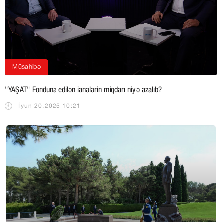
Müsahibə
"YAŞAT" Fonduna edilən ianələrin miqdarı niyə azalıb?
İyun 20,2025 10:21