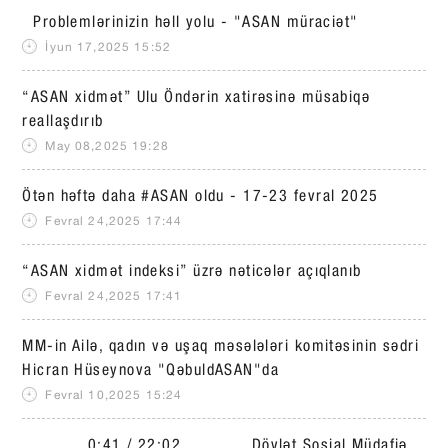
Problemlərinizin həll yolu - "ASAN müraciət"
İyun 17,2025 15:52
“ASAN xidmət” Ulu Öndərin xatirəsinə müsabiqə
reallaşdırıb
May 08,2025 19:28
Ötən həftə daha #ASAN oldu - 17-23 fevral 2025
Fevral 24,2025 17:44
“ASAN xidmət indeksi” üzrə nəticələr açıqlanıb
Fevral 24,2025 17:41
MM-in Ailə, qadın və uşaq məsələləri komitəsinin sədri
Hicran Hüseynova "QəbuldASAN"da
Fevral 10,2025 15:24
0:41 / 22:02 Dövlət Sosial Müdafiə