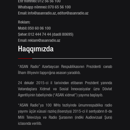
Efir nömrəsi: 012 56 56 100
Whatsapp nömrəsi: 070 65 56 100
Email:
info@asanradio.az
,
editor@asanradio.az
Reklam:
Mobil: 050 60 06 100
Şəhər: 012 444 74 44 (daxili 80695)
Email:
reklam@asanradio.az
Haqqımızda
“ASAN Radio” Azərbaycan Respublikasının Prezidenti cənab
İlham Əliyevin tapşırığına əsasən yaradılıb.
24 dekabr 2015-ci il tarixindən etibarən Prezident yanında
Vətəndaşlara Xidmət və Sosial İnnovasiyalar üzrə Dövlət
Agentliyinin tabeliyində (“ASAN xidmət”) yayıma başlayıb.
“ASAN Radio”ya 100 MHs tezliyində ümumrespublika radio
yayımı üçün xüsusi razılıq (lisenziya) 2015-ci il sentyabrın 8-də
Milli Televiziya və Radio Şurasının (indiki Audiovizual Şura)
iclasında verilib.