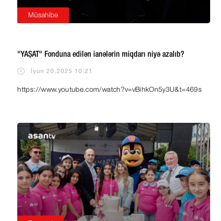
Müsahibə
"YAŞAT" Fonduna edilən ianələrin miqdarı niyə azalıb?
İyun 20,2025 10:21
https://www.youtube.com/watch?v=vBihkOn5y3U&t=469s