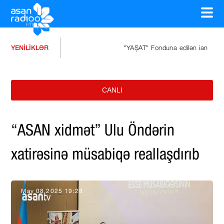
YENİLİKLƏR
"YAŞAT" Fonduna edilən ianələrin miqdarı 
CANLI
“ASAN xidmət” Ulu Öndərin
xatirəsinə müsabiqə reallaşdırıb
May 08,2025 19:28