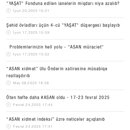
"YAŞAT" Fonduna edilən ianələrin miqdarı niyə azalıb?
İyun 20,2025 10:21
Şəhid övladları üçün 4-cü "YAŞAT" düşərgəsi başlayıb
İyun 17,2025 15:59
Problemlərinizin həll yolu - "ASAN müraciət"
İyun 17,2025 15:52
“ASAN xidmət” Ulu Öndərin xatirəsinə müsabiqə
reallaşdırıb
May 08,2025 19:28
Ötən həftə daha #ASAN oldu - 17-23 fevral 2025
Fevral 24,2025 17:44
“ASAN xidmət indeksi” üzrə nəticələr açıqlanıb
Fevral 24,2025 17:41