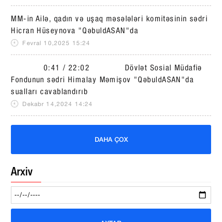
MM-in Ailə, qadın və uşaq məsələləri komitəsinin sədri
Hicran Hüseynova "QəbuldASAN"da
Fevral 10,2025 15:24
0:41 / 22:02 Dövlət Sosial Müdafiə
Fondunun sədri Himalay Məmişov "QəbuldASAN"da
sualları cavablandırıb
Dekabr 14,2024 14:24
DAHA ÇOX
Arxiv