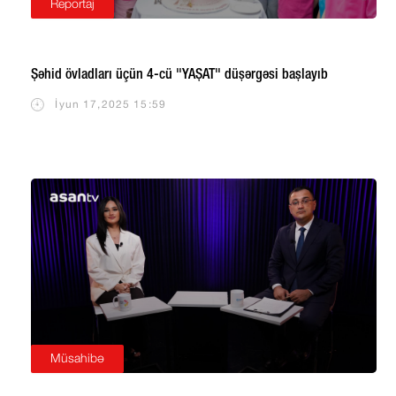
Reportaj
Şəhid övladları üçün 4-cü "YAŞAT" düşərgəsi başlayıb
İyun 17,2025 15:59
Müsahibə