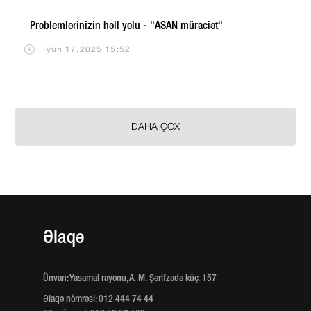
Problemlərinizin həll yolu - "ASAN müraciət"
İyun 17,2025 15:52
DAHA ÇOX
Əlaqə
Ünvan: Yasamal rayonu, A. M. Şərifzadə küç. 157
Əlaqə nömrəsi: 012 444 74 44