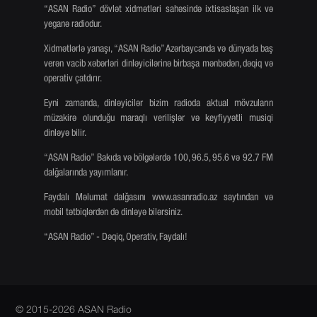
“ASAN Radio” dövlət xidmətləri sahəsində ixtisaslaşan ilk və
yeganə radiodur.
Xidmətlərlə yanaşı, “ASAN Radio” Azərbaycanda və dünyada baş
verən vacib xəbərləri dinləyicilərinə birbaşa mənbədən, dəqiq və
operativ çatdırır.
Eyni zamanda, dinləyicilər bizim radioda aktual mövzuların
müzakirə olunduğu maraqlı verilişlər və keyfiyyətli musiqi
dinləyə bilir.
“ASAN Radio” Bakıda və bölgələrdə 100, 96.5, 95.6 və 92.7 FM
dalğalarında yayımlanır.
Faydalı Məlumat dalğasını www.asanradio.az saytından və
mobil tətbiqlərdən də dinləyə bilərsiniz.
“ASAN Radio” - Dəqiq, Operativ, Faydalı!
© 2015-2026 ASAN Radio