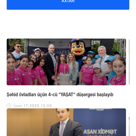
AXTAR
Şəhid övladları üçün 4-cü "YAŞAT" düşərgəsi başlayıb
“YA
man
İyun 17,2025 15:59