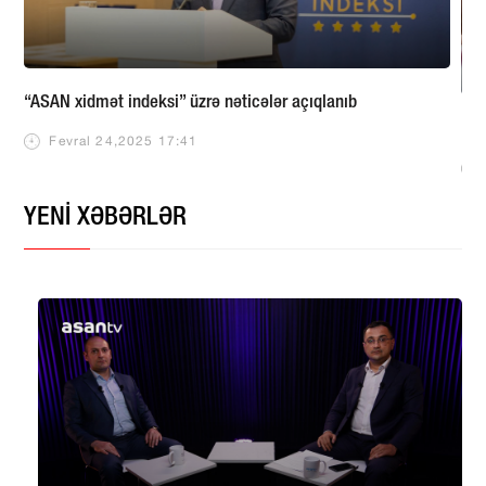
“ASAN xidmət indeksi” üzrə nəticələr açıqlanıb
“Gr
Fevral 24,2025 17:41
YENİ XƏBƏRLƏR